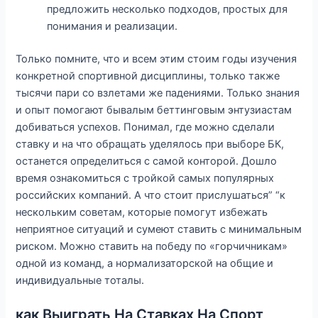
предложить несколько подходов, простых для
понимания и реализации.
Только помните, что и всем этим стоим годы изучения
конкретной спортивной дисциплины, только также
тысячи пари со взлетами же падениями. Только знания
и опыт помогают бывалым беттинговым энтузиастам
добиваться успехов. Понимал, где можно сделали
ставку и на что обращать уделялось при выборе БК,
останется определиться с самой конторой. Дошло
время ознакомиться с тройкой самых популярных
российских компаний. А что стоит прислушаться” “к
нескольким советам, которые помогут избежать
неприятное ситуаций и сумеют ставить с минимальным
риском. Можно ставить на победу по «горчичникам»
одной из команд, а нормализаторской на общие и
индивидуальные тоталы.
как Выиграть На Ставках На Спорт