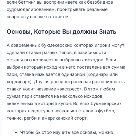
если беттинг вы воспринимаете как безобидное
судомоделированием, проигрывать реальные
кварплату все же но хочется.
Основы, Которые Вы должны Знать
А современных букмекерских конторах игроки могут
сделали ставки разных типов, в зависимости
остального количества выбранных исходов. Если
выбран который исход и в него поставлена вся сумма
пари, ставка называется одинарной («одинар» или
«ординар»). Другая распространенная разновидность
ставки носит название «экспресс». В этом любом
сумма пари ставится на несколько исходов,
включенных в который купон. Во всех букмекерских
конторах недоступно несколько ставок в футбол,
теннис, регби и американский спорт.
Чтобы быстро изучить все основы, можно