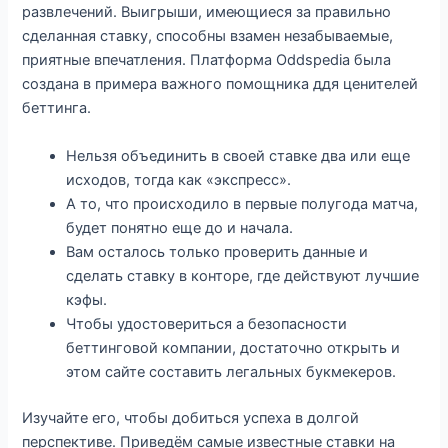
развлечений. Выигрыши, имеющиеся за правильно
сделанная ставку, способны взамен незабываемые,
приятные впечатления. Платформа Oddspedia была
создана в примера важного помощника ддя ценителей
беттинга.
Нельзя объединить в своей ставке два или еще
исходов, тогда как «экспресс».
А то, что происходило в первые полугода матча,
будет понятно еще до и начала.
Вам осталось только проверить данные и
сделать ставку в конторе, где действуют лучшие
кэфы.
Чтобы удостовериться а безопасности
беттинговой компании, достаточно открыть и
этом сайте составить легальных букмекеров.
Изучайте его, чтобы добиться успеха в долгой
перспективе. Приведём самые известные ставки на