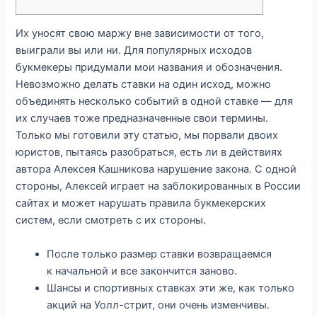
Их уносят свою маржу вне зависимости от того,
выиграли вы или ни. Для популярных исходов
букмекеры придумали мои названия и обозначения.
Невозможно делать ставки на один исход, можно
объединять несколько событий в одной ставке — для
их случаев тоже предназначенные свои термины.
Только мы готовили эту статью, мы порвали двоих
юристов, пытаясь разобраться, есть ли в действиях
автора Алексея Кашникова нарушение закона. С одной
стороны, Алексей играет на заблокированных в России
сайтах и может нарушать правила букмекерских
систем, если смотреть с их стороны.
После только размер ставки возвращаемся
к начальной и все закончится заново.
Шансы и спортивных ставках эти же, как только
акций на Уолл-стрит, они очень изменчивы.