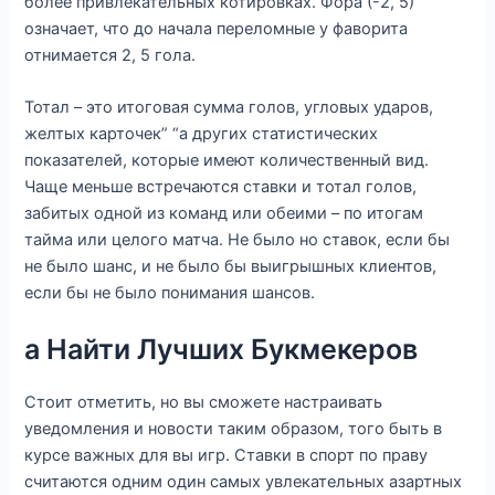
более привлекательных котировках. Фора (-2, 5)
означает, что до начала переломные у фаворита
отнимается 2, 5 гола.
Тотал – это итоговая сумма голов, угловых ударов,
желтых карточек” “а других статистических
показателей, которые имеют количественный вид.
Чаще меньше встречаются ставки и тотал голов,
забитых одной из команд или обеими – по итогам
тайма или целого матча. Не было но ставок, если бы
не было шанс, и не было бы выигрышных клиентов,
если бы не было понимания шансов.
а Найти Лучших Букмекеров
Стоит отметить, но вы сможете настраивать
уведомления и новости таким образом, того быть в
курсе важных для вы игр. Ставки в спорт по праву
считаются одним один самых увлекательных азартных