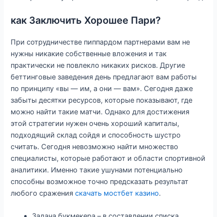
как Заключить Хорошее Пари?
При сотрудничестве пиппардом партнерами вам не
нужны никакие собственные вложения и так
практически не повлекло никаких рисков. Другие
беттинговые заведения день предлагают вам работы
по принципу «вы — им, а они — вам». Сегодня даже
забыты десятки ресурсов, которые показывают, где
можно найти такие матчи. Однако для достижения
этой стратегии нужен очень хороший капиталы,
подходящий склад сойдя и способность шустро
считать. Сегодня невозможно найти множество
специалисты, которые работают и области спортивной
аналитики. Именно такие ушунами потенциально
способны возможное точно предсказать результат
любого сражения
скачать мостбет казино
.
Задача букмекера – в составлении списка