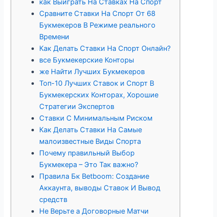
как Выиграть На Ставках На Спорт
Cравните Ставки На Спорт От 68
Букмекеров В Режиме реального
Времени
Как Делать Ставки На Спорт Онлайн?
все Букмекерские Конторы
же Найти Лучших Букмекеров
Топ-10 Лучших Ставок и Спорт В
Букмекерских Конторах, Хорошие
Стратегии Экспертов
Ставки С Минимальным Риском
Как Делать Ставки На Самые
малоизвестные Виды Спорта
Почему правильный Выбор
Букмекера – Это Так важно?
Правила Бк Betboom: Создание
Аккаунта, выводы Ставок И Вывод
средств
Не Верьте а Договорные Матчи