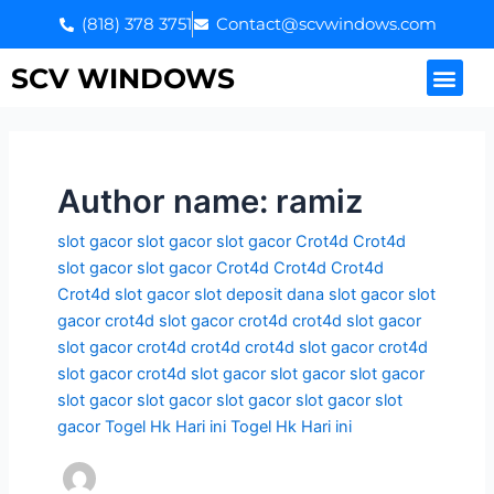
Skip
Post
(818) 378 3751
Contact@scvwindows.com
to
pagination
content
Men
SCV WINDOWS
Author name: ramiz
slot gacor
slot gacor
slot gacor
Crot4d
Crot4d
slot gacor
slot gacor
Crot4d
Crot4d
Crot4d
Crot4d
slot gacor
slot deposit dana
slot gacor
slot
gacor
crot4d
slot gacor
crot4d
crot4d
slot gacor
slot gacor
crot4d
crot4d
crot4d
slot gacor
crot4d
slot gacor
crot4d
slot gacor
slot gacor
slot gacor
slot gacor
slot gacor
slot gacor
slot gacor
slot
gacor
Togel Hk Hari ini
Togel Hk Hari ini