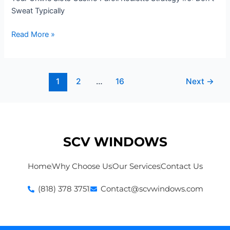
202
Sweat Typically
Read More »
1
2
…
16
Next
→
SCV WINDOWS
Home
Why Choose Us
Our Services
Contact Us
(818) 378 3751
Contact@scvwindows.com