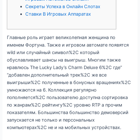
Секреты Успеха в Онлайн Слотах
Ставки В Игровых Аппаратах
Главные роль играет великолепная женщина по
именем Фортуна. Также и игровом автомате появятся
wild или случайный символ%2C который
обуславливает шансы на выигрыш. Многим также
нравлюсь The Lucky Lady’s Charm Deluxe 6%2C где”
“добавлен дополнительный трек%2C же все
выигрыши%2C полученные в бонусных вращениях%2C
умножаются на 6. Коллекция регулярно
пополняется%2C пользователю доступна сортировка
по жанрам%2C рейтингу%2C уровню RTP а прочим
показателям. Большинства большинство демоверсий
запускается не только и персональных
компьютерах%2C не и на мобильных устройствах.