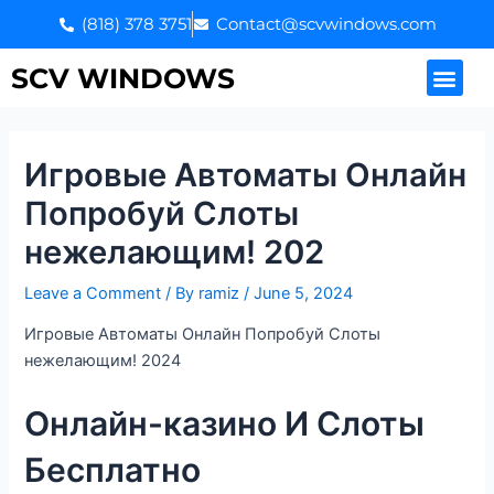
Skip
Post
(818) 378 3751
Contact@scvwindows.com
to
navigation
content
Men
SCV WINDOWS
Игровые Автоматы Онлайн
Попробуй Слоты
нежелающим! 202
Leave a Comment
/ By
ramiz
/
June 5, 2024
Игровые Автоматы Онлайн Попробуй Слоты
нежелающим! 2024
Онлайн-казино И Слоты
Бесплатно