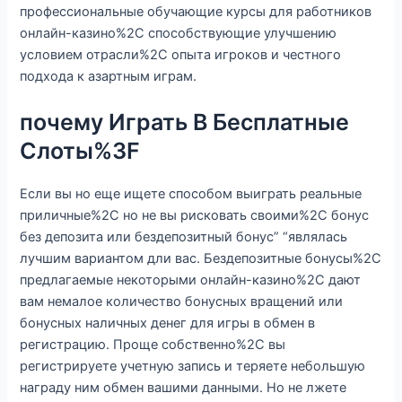
профессиональные обучающие курсы для работников
онлайн-казино%2C способствующие улучшению
условием отрасли%2C опыта игроков и честного
подхода к азартным играм.
почему Играть В Бесплатные
Слоты%3F
Если вы но еще ищете способом выиграть реальные
приличные%2C но не вы рисковать своими%2C бонус
без депозита или бездепозитный бонус” “являлась
лучшим вариантом дли вас. Бездепозитные бонусы%2C
предлагаемые некоторыми онлайн-казино%2C дают
вам немалое количество бонусных вращений или
бонусных наличных денег для игры в обмен в
регистрацию. Проще собственно%2C вы
регистрируете учетную запись и теряете небольшую
награду ним обмен вашими данными. Но не лжете