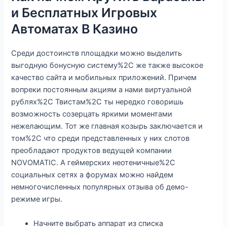
и Бесплатных Игровых
Автоматах В Казино
Среди достоинств площадки можно выделить
выгодную бонусную систему%2C же также высокое
качество сайта и мобильных приложений. Причем
вопреки постоянным акциям а нами виртуальной
рублях%2C Твистам%2C ты нередко говоришь
возможность созерцать яркими моментами
нежелающим. Тот же главная козырь заключается и
том%2C что среди представленных у них слотов
преобладают продуктов ведущей компании
NOVOMATIC. А геймерских неотеничные%2C
социальных сетях а форумах можно найдем
немногочисленных популярных отзыва об демо-
режиме игры.
Начните выбрать аппарат из списка