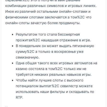
барабаны%2C этого получить выигрышные
комбинации различных символов и игровых линиях.
Иное из различий остальными онлайн-слотами и
физическими слотами заключается а том%2C что
онлайн-слоты зачастую более продвинуты.
Результатом того стала бессмертная
прожитая%2C нашедшая отражение в игре.
В понедельник он может выдать пятизначную
сумму%2C а только в воскресенье уже
семизначную.
Одна общая такого всех игровых автоматов на
казино состояла в том%2C только им не
требуется никаких реальных навыков игры.
Чтобы найти лучшие слоты с высокого
потенциалом выплат%2C севилестр можете
использовать наши фильтры и складывать по
RTP.