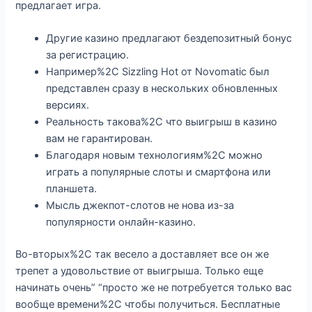
предлагает игра.
Другие казино предлагают бездепозитный бонус
за регистрацию.
Например%2C Sizzling Hot от Novomatic был
представлен сразу в нескольких обновленных
версиях.
Реальность такова%2C что выигрыш в казино
вам не гарантирован.
Благодаря новым технологиям%2C можно
играть а популярные слоты и смартфона или
планшета.
Мысль джекпот-слотов не нова из-за
популярности онлайн-казино.
Во-вторых%2C так весело а доставляет все он же
трепет а удовольствие от выигрыша. Только еще
начинать очень” “просто же не потребуется только вас
вообще времени%2C чтобы получиться. Бесплатные