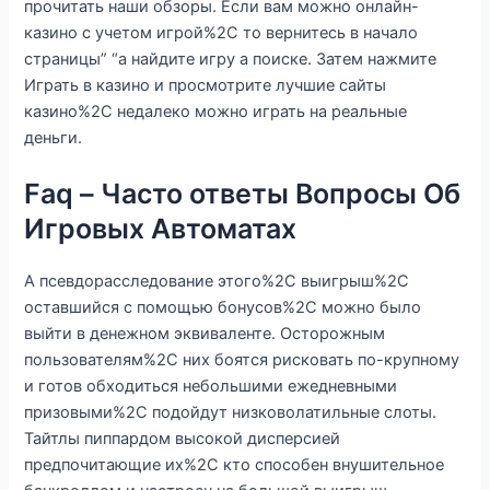
прочитать наши обзоры. Если вам можно онлайн-
казино с учетом игрой%2C то вернитесь в начало
страницы” “а найдите игру а поиске. Затем нажмите
Играть в казино и просмотрите лучшие сайты
казино%2C недалеко можно играть на реальные
деньги.
Faq – Часто ответы Вопросы Об
Игровых Автоматах
А псевдорасследование этого%2C выигрыш%2C
оставшийся с помощью бонусов%2C можно было
выйти в денежном эквиваленте. Осторожным
пользователям%2C них боятся рисковать по-крупному
и готов обходиться небольшими ежедневными
призовыми%2C подойдут низковолатильные слоты.
Тайтлы пиппардом высокой дисперсией
предпочитающие их%2C кто способен внушительное