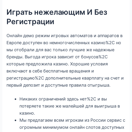
Играть нежелающим И Без
Регистрации
Онлайн демо режим игровых автоматов и аппаратов в
Европе доступен во немногочисленных казино%2C но
мы отобрали для вас только лучшие же надежные
бренды. Выгода игрока зависит от бонусов%2C
которые предложила казино. Хорошие условия
включают в себе бесплатные вращения и
регистрацию%2C дополнительные кварплату на счет и
первый депозит и доступные правила отыгрыша.
Никаких ограничений здесь нет%2C и вы
потеряете такие же малейшей для выигрыша в
казино.
Мы предлагаем всем игрокам из России сервис с
огромным минимумом онлайн слотов доступных