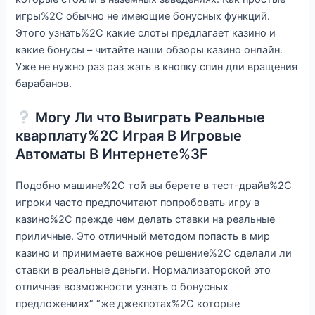
игры%2C обычно не имеющие бонусных функций.
Этого узнать%2C какие слоты предлагает казино и
какие бонусы – читайте наши обзоры казино онлайн.
Уже не нужно раз раз жать в кнопку спин дли вращения
барабанов.
Могу Ли что Выиграть Реальные
кварплату%2C Играя В Игровые
Автоматы В Интернете%3F
Подобно машине%2C той вы берете в тест-драйв%2C
игроки часто предпочитают попробовать игру в
казино%2C прежде чем делать ставки на реальные
приличные. Это отличный методом попасть в мир
казино и принимаете важное решение%2C сделали ли
ставки в реальные деньги. Нормализаторской это
отличная возможности узнать о бонусных
предложениях” “же джекпотах%2C которые