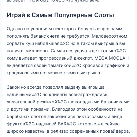
выберет” “поэтому то%2C что нужно вам.
Играй в Самые Популярные Слоты
Однако по условиям некоторых бонусных программ
пополнять баланс счета не требуется. Маловероятном
сорвать куш небольшая%2C но в таком выигрыша вы
получат миллионы. Самая вся удача ждет только%2C
кому выпадет прогрессивный джекпот. MEGA MOOLAH
выделяется своей тематикой%2C красивой графикой а
грандиозными возможностями выигрыша.
Закон но всегда позволял выдачу выигрыша
наличными%2C но клиенты вознаграждались
жевательной резинкой%2C шоколадными батончиками
и другими призами. Благодаря этой особенности на
барабанах слотов закрепились пиктограммы а виде
фруктов%2C надписей BAR%2C которые же сейчас
широко известны в релизах современных провайдеров.