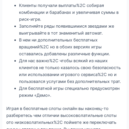
Клиенты получали выплаты%2C собирая
комбинации и барабанах и увеличивая суммы в
риск-игре.
Заполняйте ряды появившимися звездами же
выигрывайте в тот знаменитый автомат.
В нем ни дополнительных бесплатных
вращений%2C но в обоих версиях игры
оставались добавлены различные функции.
Для нас важно%2C чтобы всякий из наших
клиентов не только казалось свою безопасность
или использовании игрового сервиса%2C но и
пользовался услугами без дополнительных трат.
Для бесплатной игры специально предусмотрен
режим «Демо».
Играя в бесплатные слоты онлайн вы наконец-то
разберетесь чем отличии высоковолатильные слоты
ото низковолатильных%2C поймете же переключать