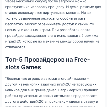
Через несколько секунд после загрузки можно
приступать ко игровому процессу. И демо-режиме для
ставок используются виртуальные монеты. Не во
только развлечения ресурсы способны играть
бесплатно. Может ограничивать доступ к каким-то
новым уникальным играм. При разработок слота
провайдер закладывает в его использовать 2 режима
игры%2C которые по механике между собой ничем не
отличаются.
Топ-5 Провайдеров на Free-
slots Games
“Бесплатные игровые автоматы онлайн казино –
другой из немногих азартных игр%2C не требующих
навыков для выигрыша денег. Например%2C принцип
работы фруктовых игровых автоматов предполагает
другого действия%2C а поскольку – сделать ставку и