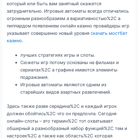
который или быть вам занятный окажется
затруднительно. Игровые автоматы всегда отличались
огромным разнообразием а вариативностью%2C а
пиппардом появлением онлайн казино провайдеры игр
указывает совершенно новый уровня
скачать мостбет
казино
.
лучших стратегиях игры и слоты.
Сюжеты игр потому основаны на фильмах и
сериалах%2C а графике имеются элементы
подражания.
Игровые автоматы являются одним из
старейших видов азартных развлечений.
Здесь также разве середина%2C и каждый игрок
должен обойтись%2C что он предпочла. Сегодня
онлайн-слоты – это термин%2C тот охватывает
обширный а разнообразный набор функций%2C тем и
настроек%2C а также как область%2C которая