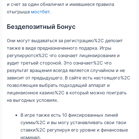
и счет за один обналичил и имевшиеся правила
отыгрыша
мостбет
.
Бездепозитный Бонус
Они могут выдаваться за регистрацию%2C депозит
также в виде предназначенного подарка. Игры
регулируются%2C что означает лицензирование и
аудит третьей стороной. Это означает%2C что
результат вращения всегда является случайном и не
зависит от предыдущего. В сайте есть настоящего%2C
позволяющие выбрать подходящий аппарат и
лицензионное казино%2C в который можно поиграть
на выгодных условиях.
В игре также есть 10 фиксированных линий
суммы%2C и вы могу устанавливать свои твои
ставки%2C регулируя его уровни и финансовые
номинал.