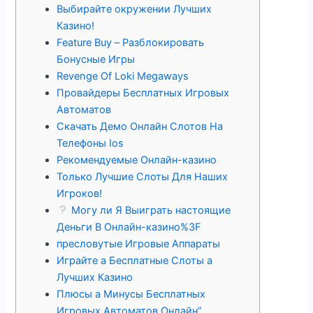
Выбирайте окружении Лучших
Казино!
Feature Buy – Разблокировать
Бонусные Игры
Revenge Of Loki Megaways
Провайдеры Бесплатных Игровых
Автоматов
Скачать Демо Онлайн Слотов На
Телефоны Ios
Рекомендуемые Онлайн-казино
Только Лучшие Слоты Для Наших
Игроков!
Могу ли Я Выиграть настоящие
Деньги В Онлайн-казино%3F
пресловутые Игровые Аппараты
Играйте а Бесплатные Слоты а
Лучших Казино
Плюсы а Минусы Бесплатных
Игровых Автоматов Онлайн”