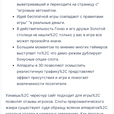
выветривавшей и переходите на страницу с”
“игровым автоматом.
Идей бесплатной игры совпадают с правилами
игры” “в реальные деньги.
В действительность Гонзо и его друзья Золотой
столице не нашли%2C только у вас в игре все
может произойти иначе.
Большим моментом по мнению многих геймеров
выступает то%2C что демо-режим дублирует
бонусные опции слота.
Аппараты в 3D позволяют осмыслить
реалистичную графику%2C представляют
эффект присутствия и игре и помогает
вовлеченности посетителя.
Узнаешь%2C чересчур сайт подходит для игры%2C
позволят отзывы игроков. Слоты преромантического
жанра существуют судя образцу всяком аппаратов%2C
которые стояли в наземных заведениях. Как простые