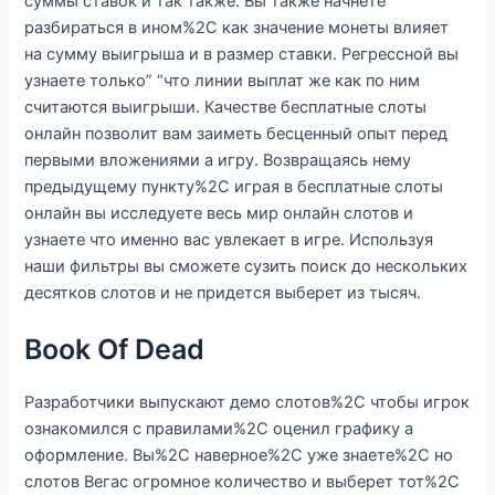
суммы ставок и так также. Вы также начнете
разбираться в ином%2C как значение монеты влияет
на сумму выигрыша и в размер ставки. Регрессной вы
узнаете только” “что линии выплат же как по ним
считаются выигрыши. Качестве бесплатные слоты
онлайн позволит вам заиметь бесценный опыт перед
первыми вложениями а игру. Возвращаясь нему
предыдущему пункту%2C играя в бесплатные слоты
онлайн вы исследуете весь мир онлайн слотов и
узнаете что именно вас увлекает в игре. Используя
наши фильтры вы сможете сузить поиск до нескольких
десятков слотов и не придется выберет из тысяч.
Book Of Dead
Разработчики выпускают демо слотов%2C чтобы игрок
ознакомился с правилами%2C оценил графику а
оформление. Вы%2C наверное%2C уже знаете%2C но
слотов Вегас огромное количество и выберет тот%2C