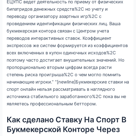
ЕЦУПС ведет деятельность по приему от физических
бипатридов денежных средств%2C но учету и
переводу организатору азартных игр%2C с
проведением идентификации физических лиц. Ваша
букмекерская контора связан с Центром учета
переводов интерактивных ставок. Коэффициент
экспрессов же систем формируется из коэффициентов
всех включенных в купон одиночных исходов%2C
поэтому часто достигает внушительных значений. Но
пропорционально вторым цифрам всегда расти
степень риска проигрыша%2C о чем могло помнить
начинающие игроки.” “[newline]Букмекерские ставки на
спорт онлайн нельзя рассматривать в наглядного
источника стабильного заработанного%2C пока вы не
являетесь профессиональным беттором.
Как сделано Ставку На Спорт В
Букмекерской Конторе Через