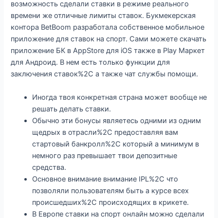
возможность сделали ставки в режиме реального
времени же отличные лимиты ставок. Букмекерская
контора BetBoom разработала собственное мобильное
приложение для ставок на спорт. Сами можете скачать
приложение БК в AppStore для iOS также в Play Маркет
для Андроид. В нем есть только функции для
заключения ставок%2C а также чат службы помощи.
Иногда твоя конкретная страна может вообще не
решать делать ставки.
Обычно эти бонусы являетесь одними из одним
щедрых в отрасли%2C предоставляя вам
стартовый банкролл%2C который а минимум в
немного раз превышает твои депозитные
средства.
Основное внимание внимание IPL%2C что
позволяли пользователям быть а курсе всех
происшедших%2C происходящих в крикете.
В Европе ставки на спорт онлайн можно сделали