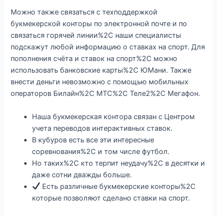
Можно также связаться с техподдержкой
букмекерской конторы по электронной почте и по
связаться горячей линии%2C наши специалисты
подскажут любой информацию о ставках на спорт. Для
пополнения счёта и ставок на спорт%2C можно
использовать банковские карты%2C ЮМани. Также
внести деньги невозможно с помощью мобильных
операторов Билайн%2C МТС%2C Теле2%2C Мегафон.
Наша букмекерская контора связан с Центром
учета переводов интерактивных ставок.
В кубуров есть все эти интересные
соревнования%2C и том числе футбол.
Но таких%2C кто терпит неудачу%2C в десятки и
даже сотни дважды больше.
Есть различные букмекерские конторы%2C
которые позволяют сделано ставки на спорт.