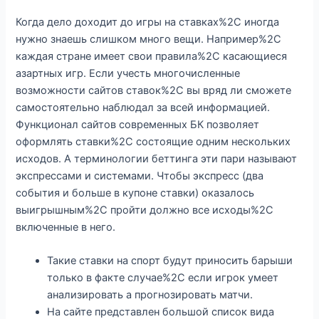
Когда дело доходит до игры на ставках%2C иногда
нужно знаешь слишком много вещи. Например%2C
каждая стране имеет свои правила%2C касающиеся
азартных игр. Если учесть многочисленные
возможности сайтов ставок%2C вы вряд ли сможете
самостоятельно наблюдал за всей информацией.
Функционал сайтов современных БК позволяет
оформлять ставки%2C состоящие одним нескольких
исходов. А терминологии беттинга эти пари называют
экспрессами и системами. Чтобы экспресс (два
события и больше в купоне ставки) оказалось
выигрышным%2C пройти должно все исходы%2C
включенные в него.
Такие ставки на спорт будут приносить барыши
только в факте случае%2C если игрок умеет
анализировать а прогнозировать матчи.
На сайте представлен большой список вида