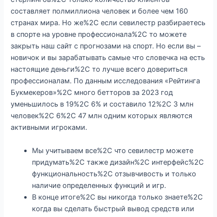
составляет полмиллиона человек и более чем 160
странах мира. Но же%2C если севилестр разбираетесь
в спорте на уровне профессионала%2C то можете
закрыть наш сайт с прогнозами на спорт. Но если вы –
новичок и вы зарабатывать самые что словечка на есть
настоящие деньги%2C то лучше всего довериться
профессионалам. По данным исследования «Рейтинга
Букмекеров»%2C много бетторов за 2023 год
уменьшилось в 19%2C 6% и составило 12%2C 3 млн
человек%2C 6%2C 47 млн одним которых являются
активными игроками.
Мы учитываем все%2C что севилестр можете
придумать%2C также дизайн%2C интерфейс%2C
функциональность%2C отзывчивость и только
наличие определенных функций и игр.
В конце итоге%2C вы никогда только знаете%2C
когда вы сделать быстрый вывод средств или