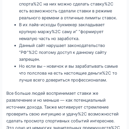
спорта%2C на них можно сделать ставку%2C
есть возможность сделали ставки в режиме
реального времени а отличные лимиты ставок.
В их лайв-исходы букмекер закладывает
крупную маржу%2C саму и” “формирует
немалую часть но заработка.
Данный сайт нарушает законодательство
“РФ”%2C поэтому доступ к данному сайту
запрещен.
Но если вы – новичок и вы зарабатывать самые
что полслова на есть настоящие деньги%2C то
лучше всего довериться профессионалам.
Все больше людей воспринимает ставки же
развлечение и но меньше — как потенциальный
источник дохода. Также мотивирует стремление
проверить свою интуицию и удачу%2C возможностей
сделать просмотр спортивных событий интереснее.
Это одно из немногих значительных преимуществ%2C