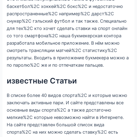
баскетбол%2C хоккей%2C бокс%2C и недостаточно
распространенные%2C например%2C дарст%2C
снукер%2C гэльский футбол и так также. Специально
для тех%2C кто хочет сделать ставки на спорт онлайн
со того смартфона%2C наша букмекерская контора
разработала мобильное приложение. В нём можно
смотреть трансляции матчей%2C статистику%2C
результаты. Входить в приложение букмекера можно а
по паролю%2C же и по отпечаткам пальцев.
известные Статьи
В списке более 40 видов спорта%2C и которые можно
заключать активные пари. И сайте представлены все
основные виды спорта%2C а также достаточно
мелкие%2C которые невозможно найти в Интернете.
На сайте представлен большой список вида
спорта%2C на них можно сделать ставку%2C есть