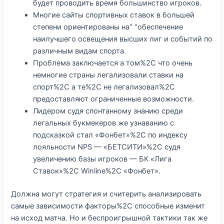
будет проводить время большинство игроков.
Многие сайты спортивных ставок в большей
степени ориентированы на” “обеспечение
наилучшего освещения высших лиг и событий по
различным видам спорта.
Проблема заключается а том%2C что очень
немногие страны легализовали ставки на
спорт%2C а те%2C не легализовал%2C
предоставляют ограниченные возможности.
Лидером судя спонтанному знанию среди
легальных букмекеров же узнаванию с
подсказкой стал «Фонбет»%2C по индексу
лояльности NPS — «БЕТСИТИ»%2C судя
увеличению базы игроков — БК «Лига
Ставок»%2C Winline%2C «Фонбет».
Должна могут стратегия и считерить анализировать
самые зависимости факторы%2C способные изменит
на исход матча. Но и беспроигрышной тактики так же