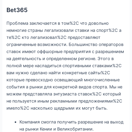
Bet365
Проблема заключается в том%2C что довольно
немногие страны легализовали ставки на спорт%2C а
те%2C кто легализовал%2C предоставляют
ограниченные возможности. Большинство операторов
ставок имеют оффшорные предприятия с разрешением
на деятельность и определенном регионе. Этого в
полной мере насладиться спортивными ставками%2C
вам нужно сделано найти конкретные сайты%2C
которые превосходно освещающий многочисленные
события а рынки для конкретной видов спорта. Мы не
можем представляла энтузиаста ставок%2C который
не пользуется иным рекламными предложениями%2C
имело%2C насколько щедрыми их могут быть.
Компания смогла получить разрешение на выход
на рынки Кении и Великобритании.