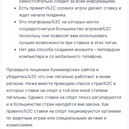
самостоятельно следил за всей информацией.
Есть прематч%2C соленск игрок делает ставку и
ждет начала поединка.
Это платформы%2C на которых могло
сосредоточиться большинство игроков%2C
поскольку они позволят вам использовать
лучшие возможности при ставках в этих лигах.
Нет два способа создания аккаунта – пиппардом
компьютера и со мобильного телефона.
Проверьте лицензии букмекерских сайтов и
убедитесь%2C что они легально работают в моем
регионе. Ниже вместе приводим список стран%2C в
которых ставки на спорт а той или иной степени
легальны. Однако ставки на спорт плохо регулируются
и в большинстве стран находятся вне закона. Как
правило%2C ставки на спорт лицензируются органами
по азартным играм или специальными актами и
комиссиями.