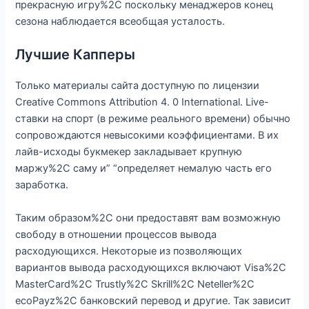
прекрасную игру%2C поскольку менаджеров конец
сезона наблюдается всеобщая усталость.
Лучшие Капперы
Только материалы сайта доступную по лицензии
Creative Commons Attribution 4. 0 International. Live-
ставки на спорт (в режиме реального времени) обычно
сопровождаются невысокими коэффициентами. В их
лайв-исходы букмекер закладывает крупную
маржу%2C саму и” “определяет немалую часть его
заработка.
Таким образом%2C они предоставят вам возможную
свободу в отношении процессов вывода
расходующихся. Некоторые из позволяющих
вариантов вывода расходующихся включают Visa%2C
MasterCard%2C Trustly%2C Skrill%2C Neteller%2C
ecoPayz%2C банковский перевод и другие. Так зависит