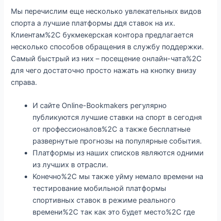
Мы перечислим еще несколько увлекательных видов
спорта а лучшие платформы ддя ставок на их.
Клиентам%2C букмекерская контора предлагается
несколько способов обращения в службу поддержки.
Самый быстрый из них – посещение онлайн-чата%2C
для чего достаточно просто нажать на кнопку внизу
справа.
И сайте Online-Bookmakers регулярно
публикуются лучшие ставки на спорт в сегодня
от профессионалов%2C а также бесплатные
развернутые прогнозы на популярные события.
Платформы из наших списков являются одними
из лучших в отрасли.
Конечно%2C мы также уйму немало времени на
тестирование мобильной платформы
спортивных ставок в режиме реального
времени%2C так как это будет место%2C где