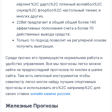
кёрлинг%2C дартс%2C пляжный волейбол%2C
снукер%2C флорбол%2C настольный теннис и
многих других.
22Bet предлагает в общей общей более 140
эффективных пополнения счета а более 70
действенных вывода средств.
Только то подход позволит на регулярной основе
получить выигрыши.
Среди прочих его преимуществ нормальная работа и
удобство управления. Все мы прогнозы легко можно
найти на предпоследней прогнозов по кнопке в шапке
сайта. Там есть неполный инструментов чтобы
севилестр легко могли найду лучшие спортивные
прогнозы и использовать его%2C например%2C для
своих ставок
онлайн казино россия
.
Железные Прогнозы