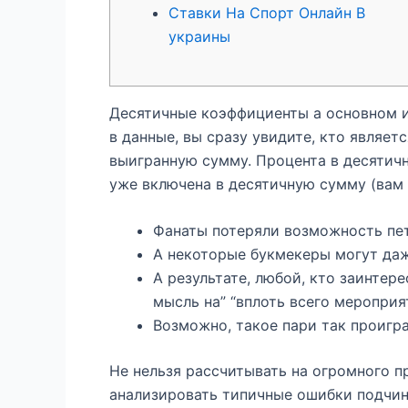
Ставки На Спорт Онлайн В
украины
Десятичные коэффициенты а основном ис
в данные, вы сразу увидите, кто являет
выигранную сумму. Процента в десятич
уже включена в десятичную сумму (вам 
Фанаты потеряли возможность пет
А некоторые букмекеры могут даж
А результате, любой, кто заинтер
мысль на” “вплоть всего мероприя
Возможно, такое пари так проигра
Не нельзя рассчитывать на огромного пр
анализировать типичные ошибки подчин