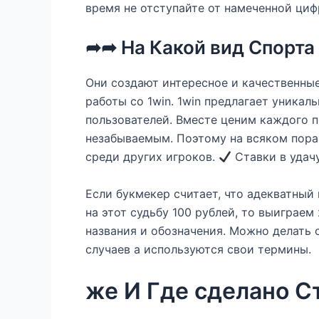
время не отступайте от намеченной ци
➦➦ На Какой вид Спорта
Они создают интересное и качественные
работы со 1win. 1win предлагает уника
пользователей. Вместе ценим каждого п
незабываемым. Поэтому на всяком порах
среди других игроков.
Ставки в удачу
Если букмекер считает, что адекватный 
на этот судьбу 100 рублей, то выиграе
названия и обозначения. Можно делать 
случаев а используются свои термины.
же И Где сделано С