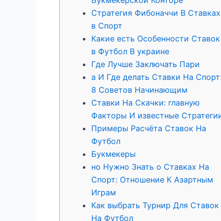
Букмекерской Конторе
Стратегия Фибоначчи В Ставках
в Спорт
Какие есть Особенности Ставок
в Футбол В украине
Где Лучше Заключать Пари
а И Где делать Ставки На Спорт
8 Советов Начинающим
Ставки На Скачки: главную
Факторы И известные Стратеги
Примеры Расчёта Ставок На
Футбол
Букмекеры
но Нужно Знать о Ставках На
Спорт: Отношение К Азартным
Играм
Как выбрать Турнир Для Ставок
На Футбол