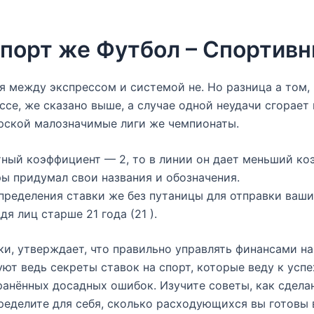
порт же Футбол – Спортив
я между экспрессом и системой не. Но разница а том, 
ессе, же сказано выше, а случае одной неудачи сгорает 
орской малозначимые лиги же чемпионаты.
тный коэффициент — 2, то в линии он дает меньший коэ
ы придумал свои названия и обозначения.
пределения ставки же без путаницы для отправки ваши
я лиц старше 21 года (21 ).
ки, утверждает, что правильно управлять финансами н
ют ведь секреты ставок на спорт, которые веду к успе
нённых досадных ошибок. Изучите советы, как сделан
ределите для себя, сколько расходующихся вы готовы в