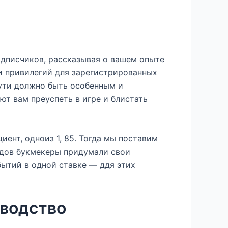
одписчиков, рассказывая о вашем опыте
 и привилегий для зарегистрированных
пути должно быть особенным и
т вам преуспеть в игре и блистать
ент, одноиз 1, 85. Тогда мы поставим
ходов букмекеры придумали свои
бытий в одной ставке — ддя этих
оводство