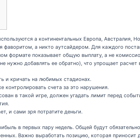
пользуются а континентальных Европа, Австралия, Но
ся фаворитом, а никто аутсайдером. Для каждого пост
ном формате показывает общую выплату, а не комиссио
не нужно добавлять ее обратно), что упрощает расчет 
ь и кричать на любимых стадионах.
е контролировать счета за это нарушения.
есован в такой игре, должен угадать лимит перед собы
тия.
ет, и сами зря потратите деньги.
ибыль в первых пару недель. Общей будут обязательно,
енных. Важно выработать позицию, которая приносит 